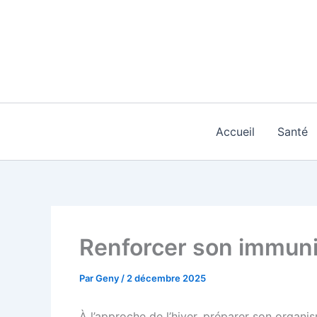
Aller
au
contenu
Accueil
Santé
Renforcer son immunit
Par
Geny
/
2 décembre 2025
À l’approche de l’hiver, préparer son organi