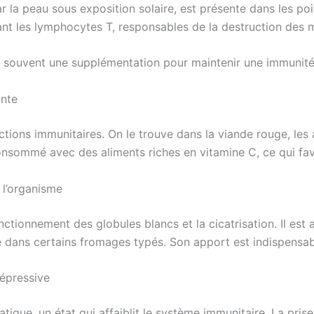
r la peau sous exposition solaire, est présente dans les poi
ant les lymphocytes T, responsables de la destruction des 
ite souvent une supplémentation pour maintenir une immunité
ante
tions immunitaires. On le trouve dans la viande rouge, les a
onsommé avec des aliments riches en vitamine C, ce qui favo
 l’organisme
nctionnement des globules blancs et la cicatrisation. Il est
ue dans certains fromages typés. Son apport est indispensa
dépressive
atigue, un état qui affaiblit le système immunitaire. La p