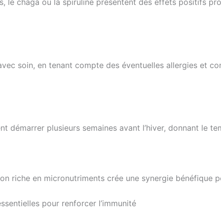
is, le chaga ou la spiruline présentent des effets positifs p
 avec soin, en tenant compte des éventuelles allergies et co
ent démarrer plusieurs semaines avant l’hiver, donnant le t
ion riche en micronutriments crée une synergie bénéfique po
ssentielles pour renforcer l’immunité