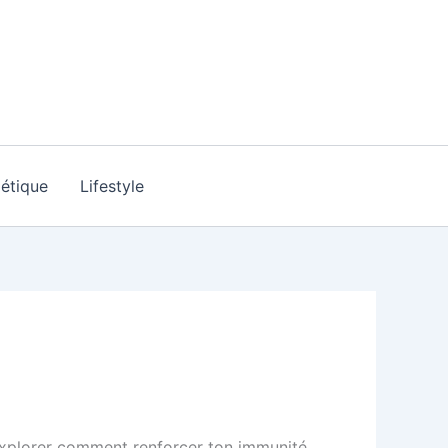
étique
Lifestyle
d’explorer comment renforcer ton immunité