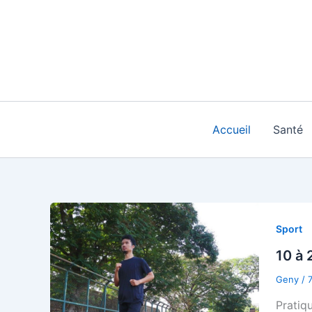
Aller
au
contenu
Accueil
Santé
Sport
10 à 
Geny
/
Pratiq