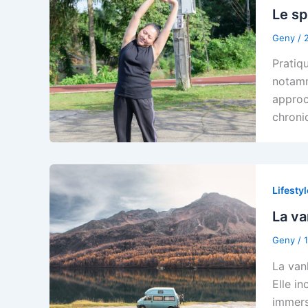
Le sp
Geny
/
Pratiq
notamm
approc
chroni
Lifestyl
La va
Geny
/
La van
Elle in
immers