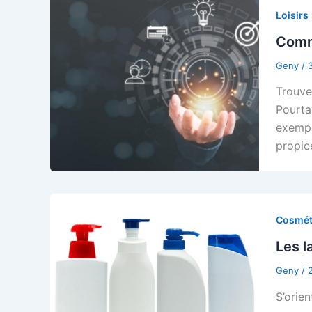
Loisirs
Comme
Geny
/
Trouve
Pourtan
exempl
propic
Cosmét
Les l
Geny
/
S’orie