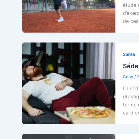
étude 
d’exer
de ces
Santé
Séden
Geny
/
La séd
drasti
terme 
cardiov