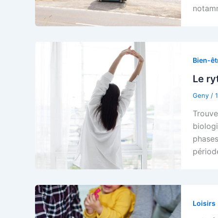
notamm
Bien-êt
Le ry
Geny
/
Trouve
biolog
phases
périod
Loisirs