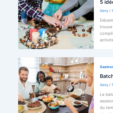
5 idé
Geny
/
Décemb
trouve
compli
activit
Gastro
Batch
Geny
/
Le bat
sessio
du tem