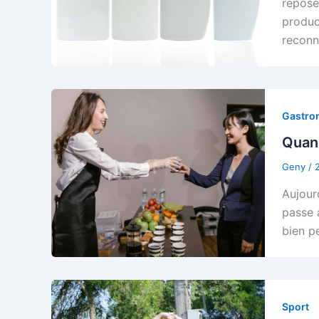
repose
produc
reconn
Gastro
Quand
Geny
/
Aujourd
passe 
bien p
Sport